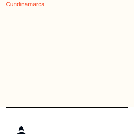
Cundinamarca
Osobuco Estofado