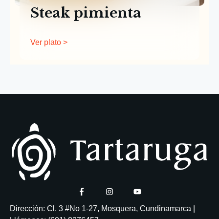
Steak pimienta
Ver plato >
Dirección: Cl. 3 #No 1-27, Mosquera, Cundinamarca |