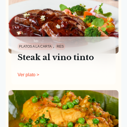
,
PLATOS A LA CARTA
RES
Steak al vino tinto
Ver plato >