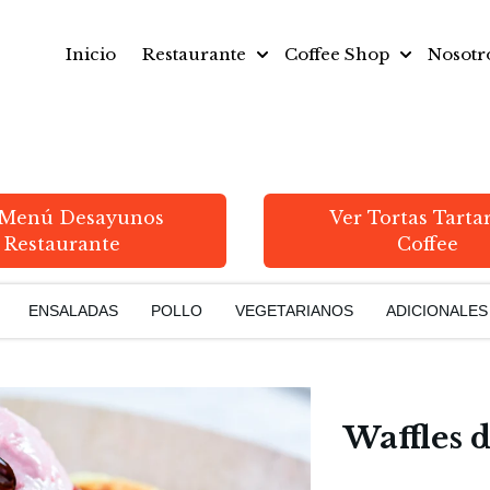
Inicio
Restaurante
Coffee Shop
Nosotr
Show submenu for Restauran
Show subme
 Menú Desayunos
Ver Tortas Tarta
Restaurante
Coffee
ENSALADAS
POLLO
VEGETARIANOS
ADICIONALES
Waffles 