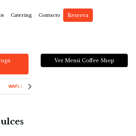
os
Catering
Contacto
Reserva
te
nu for Coffee Shop
ruga
Ver Menú Coffee Shop
WAFLES
dulces